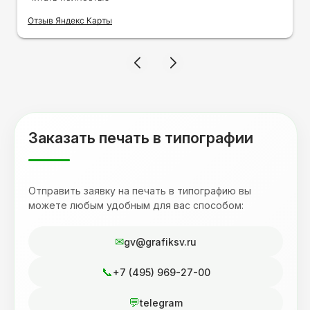
на кружку в подарок. Заказ был исполнен
оперативно и ооочень красиво, даже не
Отзыв Яндекс Карты
ожидала, что принт будет объёмным,
смотрится 💥 Отдельное спасибо Евгении за
терпеливость, отвечала на все мои вопросы.
Буду обращаться к вам и рекмендовать
друзьям. Процветания вашей компании!
Заказать печать в типографии
Отправить заявку на печать в типографию вы
можете любым удобным для вас способом:
gv@grafiksv.ru
+7 (495) 969-27-00
telegram