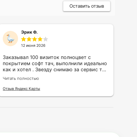
Оставить отзыв
Эрик Ф.
12 июня 2026
Заказывал 100 визиток полноцвет с
Зак
покрытием софт тач, выполнили идеально
кру
как и хотел . Звезду снимаю за сервис так
быс
как в первый день приехал за 30 мин до
сор
Читать полностью
Чита
закрытия а на месте никого не было.
кра
исп
Отзыв Яндекс Карты
Отзы
воз