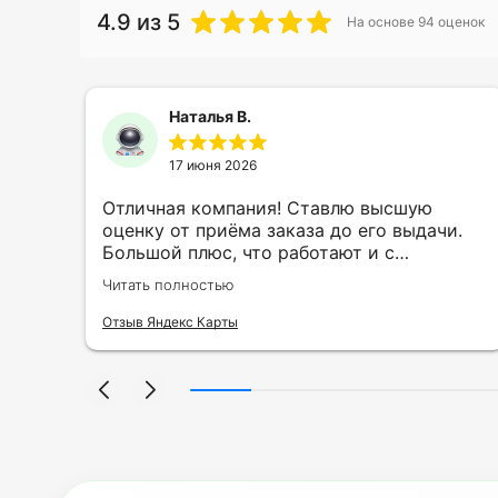
4.9
из 5
На основе
94
оценок
Наталья В.
17 июня 2026
ть
Отличная компания! Ставлю высшую
ии
оценку от приёма заказа до его выдачи.
Большой плюс, что работают и с
индивидуальными заказами. Нелбходимо
Читать полностью
ла
было нанести принт на кружку в подарок.
се
Заказ был исполнен оперативно и ооочень
Отзыв Яндекс Карты
нно
красиво, даже не ожидала, что принт
я
будет объёмным, смотрится 💥 Отдельное
но
спасибо Евгении за терпеливость,
отвечала на все мои вопросы. Буду
ыло
обращаться к вам и рекмендовать
,
друзьям. Процветания вашей компании!