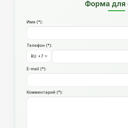
Форма для 
Имя (*):
Телефон (*):
RU
+7
▼
E-mail (*):
Комментарий (*):