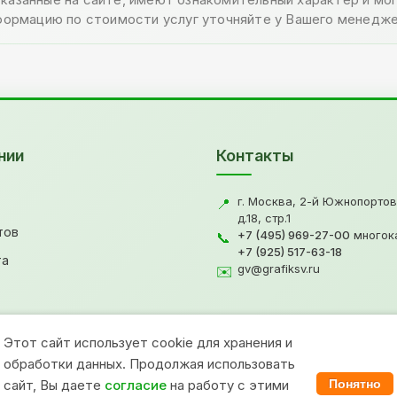
формацию по стоимости услуг уточняйте у Вашего менедже
нии
Контакты
г. Москва, 2-й Южнопортов
📍
д.18, стр.1
тов
+7 (495) 969-27-00
многок
📞
+7 (925) 517-63-18
та
gv@grafiksv.ru
✉️
Этот сайт использует cookie для хранения и
обработки данных. Продолжая использовать
сайт, Вы даете
согласие
на работу с этими
Понятно