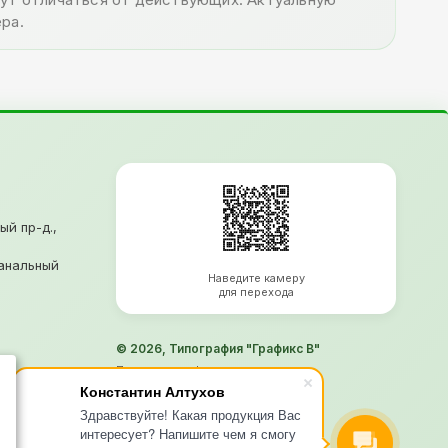
ра.
ый пр-д.,
анальный
Наведите камеру
для перехода
© 2026, Типография "Графикс В"
Политика конфиденциальности
Согласие на обработку ПД
Константин Алтухов
Информация не является офертой
Здравствуйте! Какая продукция Вас
Продвижение
- Рини
интересует? Напишите чем я смогу