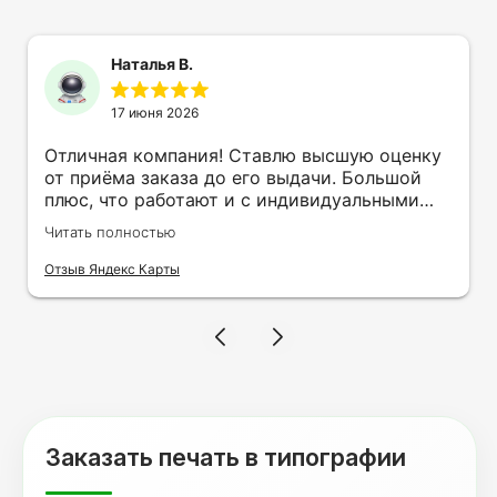
Наталья В.
17 июня 2026
Отличная компания! Ставлю высшую оценку
от приёма заказа до его выдачи. Большой
плюс, что работают и с индивидуальными
заказами. Нелбходимо было нанести принт
Читать полностью
на кружку в подарок. Заказ был исполнен
оперативно и ооочень красиво, даже не
Отзыв Яндекс Карты
ожидала, что принт будет объёмным,
смотрится 💥 Отдельное спасибо Евгении за
терпеливость, отвечала на все мои вопросы.
Буду обращаться к вам и рекмендовать
друзьям. Процветания вашей компании!
Заказать печать в типографии