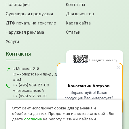
Полиграфия
Контакты
Сувенирная продукция
Для клиентов
ДТФ печать на текстиле
Карта сайта
Наружная реклама
Статьи
Услуги
Контакты
Наведите камеру
для перехода
г. Москва, 2-й
📍
Южнопортовый пр-д., д.18,
стр.1
© 2026, Типография "Графикс
+7 (495) 969-27-00
Константин Алтухов
📞
В"
многоканальный
Здравствуйте! Какая
+7 (925) 517-63-18
Политика конфиденциальности
продукция Вас интересует?
gv@grafiksv.ru
Согласие на обработку ПД
✉️
Напишите чем я смогу Вам
Информация не является офертой
Этот сайт использует cookie для хранения и
помочь?
Продвижение
- Рини
обработки данных. Продолжая использовать сайт, Вы
даете
согласие
на работу с этими файлами.