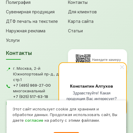
Полиграфия
Контакты
Сувенирная продукция
Для клиентов
ДТФ печать на текстиле
Карта сайта
Наружная реклама
Статьи
Услуги
Контакты
Наведите камеру
для перехода
г. Москва, 2-й
📍
Южнопортовый пр-д., д.18,
стр.1
© 2026, Типография "Графикс
+7 (495) 969-27-00
Константин Алтухов
📞
В"
многоканальный
Здравствуйте! Какая
+7 (925) 517-63-18
Политика конфиденциальности
продукция Вас интересует?
gv@grafiksv.ru
Согласие на обработку ПД
✉️
Напишите чем я смогу Вам
Информация не является офертой
Этот сайт использует cookie для хранения и
помочь?
Продвижение
- Рини
обработки данных. Продолжая использовать сайт, Вы
даете
согласие
на работу с этими файлами.