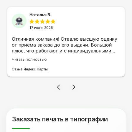
Наталья В.
17 июня 2026
Отличная компания! Ставлю высшую оценку
от приёма заказа до его выдачи. Большой
плюс, что работают и с индивидуальными
заказами. Нелбходимо было нанести принт
Читать полностью
на кружку в подарок. Заказ был исполнен
оперативно и ооочень красиво, даже не
Отзыв Яндекс Карты
ожидала, что принт будет объёмным,
смотрится 💥 Отдельное спасибо Евгении за
терпеливость, отвечала на все мои вопросы.
Буду обращаться к вам и рекмендовать
друзьям. Процветания вашей компании!
Заказать печать в типографии