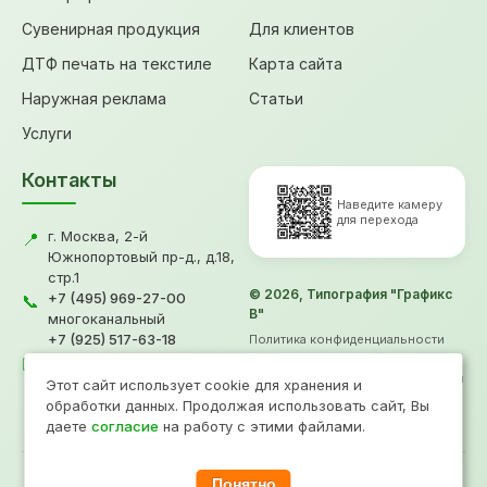
Сувенирная продукция
Для клиентов
ДТФ печать на текстиле
Карта сайта
Наружная реклама
Статьи
Услуги
Контакты
Наведите камеру
для перехода
г. Москва, 2-й
📍
Южнопортовый пр-д., д.18,
стр.1
© 2026, Типография "Графикс
+7 (495) 969-27-00
📞
В"
многоканальный
+7 (925) 517-63-18
Политика конфиденциальности
gv@grafiksv.ru
Согласие на обработку ПД
✉️
Информация не является офертой
Этот сайт использует cookie для хранения и
Продвижение
- Рини
обработки данных. Продолжая использовать сайт, Вы
даете
согласие
на работу с этими файлами.
Понятно