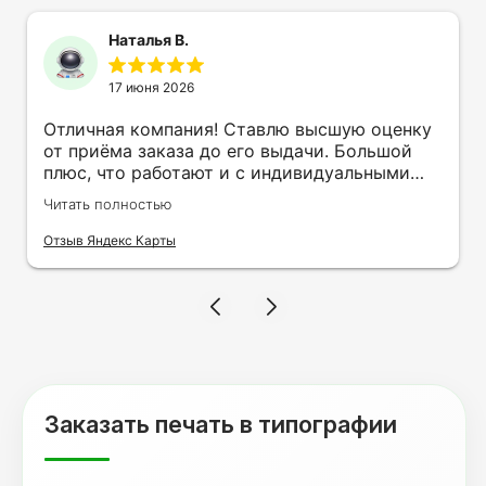
Наталья В.
17 июня 2026
Отличная компания! Ставлю высшую оценку
от приёма заказа до его выдачи. Большой
плюс, что работают и с индивидуальными
заказами. Нелбходимо было нанести принт
Читать полностью
на кружку в подарок. Заказ был исполнен
оперативно и ооочень красиво, даже не
Отзыв Яндекс Карты
ожидала, что принт будет объёмным,
смотрится 💥 Отдельное спасибо Евгении за
терпеливость, отвечала на все мои вопросы.
Буду обращаться к вам и рекмендовать
друзьям. Процветания вашей компании!
Заказать печать в типографии