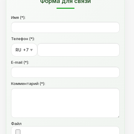
Форма для связи
Имя (*):
Телефон (*):
RU
+7
▼
E-mail (*):
Комментарий (*):
Файл