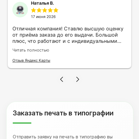
Наталья В.
17 июня 2026
Отличная компания! Ставлю высшую оценку
от приёма заказа до его выдачи. Большой
плюс, что работают и с индивидуальными
заказами. Нелбходимо было нанести принт
Читать полностью
на кружку в подарок. Заказ был исполнен
оперативно и ооочень красиво, даже не
Отзыв Яндекс Карты
ожидала, что принт будет объёмным,
смотрится 💥 Отдельное спасибо Евгении за
терпеливость, отвечала на все мои вопросы.
Буду обращаться к вам и рекмендовать
друзьям. Процветания вашей компании!
Заказать печать в типографии
Отправить заявку на печать в типографию вы