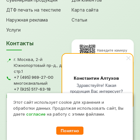
ДТФ печать на текстиле
Карта сайта
Наружная реклама
Статьи
Услуги
Контакты
Наведите камеру
для перехода
г. Москва, 2-й
📍
Южнопортовый пр-д., д.18,
стр.1
© 2026, Типография "Графикс
+7 (495) 969-27-00
Константин Алтухов
📞
В"
многоканальный
Здравствуйте! Какая
+7 (925) 517-63-18
Политика конфиденциальности
продукция Вас интересует?
gv@grafiksv.ru
Согласие на обработку ПД
✉️
Напишите чем я смогу Вам
Информация не является офертой
Этот сайт использует cookie для хранения и
помочь?
Продвижение
- Рини
обработки данных. Продолжая использовать сайт, Вы
даете
согласие
на работу с этими файлами.
Понятно
При копировании материалов прямая ссылка на сайт www.grafiksv.ru
обязательна.