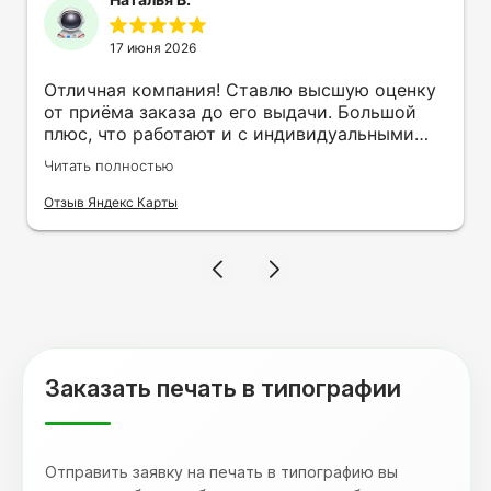
17 июня 2026
Отличная компания! Ставлю высшую оценку
от приёма заказа до его выдачи. Большой
плюс, что работают и с индивидуальными
заказами. Нелбходимо было нанести принт
Читать полностью
на кружку в подарок. Заказ был исполнен
оперативно и ооочень красиво, даже не
Отзыв Яндекс Карты
ожидала, что принт будет объёмным,
смотрится 💥 Отдельное спасибо Евгении за
терпеливость, отвечала на все мои вопросы.
Буду обращаться к вам и рекмендовать
друзьям. Процветания вашей компании!
Заказать печать в типографии
Отправить заявку на печать в типографию вы