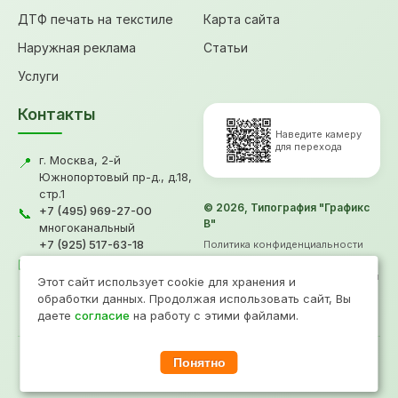
ДТФ печать на текстиле
Карта сайта
Наружная реклама
Статьи
Услуги
Контакты
Наведите камеру
для перехода
г. Москва, 2-й
📍
Южнопортовый пр-д., д.18,
стр.1
© 2026, Типография "Графикс
+7 (495) 969-27-00
📞
В"
многоканальный
+7 (925) 517-63-18
Политика конфиденциальности
gv@grafiksv.ru
Согласие на обработку ПД
✉️
Информация не является офертой
Этот сайт использует cookie для хранения и
Продвижение
- Рини
обработки данных. Продолжая использовать сайт, Вы
даете
согласие
на работу с этими файлами.
Понятно
При копировании материалов прямая ссылка на сайт www.grafiksv.ru
обязательна.