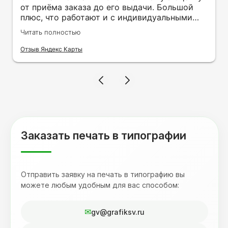
от приёма заказа до его выдачи. Большой
плюс, что работают и с индивидуальными
заказами. Нелбходимо было нанести принт
Читать полностью
на кружку в подарок. Заказ был исполнен
оперативно и ооочень красиво, даже не
Отзыв Яндекс Карты
ожидала, что принт будет объёмным,
смотрится 💥 Отдельное спасибо Евгении за
терпеливость, отвечала на все мои вопросы.
Буду обращаться к вам и рекмендовать
друзьям. Процветания вашей компании!
Заказать печать в типографии
Отправить заявку на печать в типографию вы
можете любым удобным для вас способом:
gv@grafiksv.ru