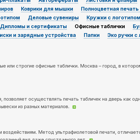
ри-плакаты
Авторефераты
Листовки и флаеры
ниров
Коврики для мышки
Полноцветная печать 
готипом
Деловые сувениры
Кружки с логотипо
Дипломы и сертификаты
Офисные таблички
Бу
иски и зарядные устройства
Папки
Эко ручки с
ые или строгие офисные таблички. Москва – город, в которо
, позволяет осуществлять печать табличек на дверь как од
вывески из разных материалов.
ним воздействиям. Метод ультрафиолетовой печати, отличае
озданный вид даже спустя много лет.