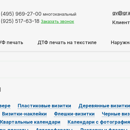
gv@graf
 (495)
969-27-00
многоканальный
 (925)
517-63-18
Заказать звонок
Клиен
УФ печать
ДТФ печать на текстиле
Наружн
и
авере
Пластиковые визитки
Деревянные визитки
Визитки-наклейки
Флешки-визитки
Черные виз
Квартальные календари
Календари с фотографи