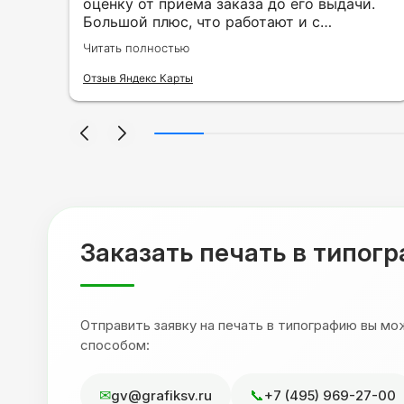
ии
оценку от приёма заказа до его выдачи.
Большой плюс, что работают и с
индивидуальными заказами. Нелбходимо
Читать полностью
ла
было нанести принт на кружку в подарок.
се
Заказ был исполнен оперативно и ооочень
Отзыв Яндекс Карты
нно
красиво, даже не ожидала, что принт
я
будет объёмным, смотрится 💥 Отдельное
но
спасибо Евгении за терпеливость,
отвечала на все мои вопросы. Буду
ыло
обращаться к вам и рекмендовать
,
друзьям. Процветания вашей компании!
я
Заказать печать в типог
Отправить заявку на печать в типографию вы м
способом:
gv@grafiksv.ru
+7 (495) 969-27-00