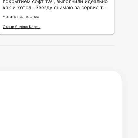
покрытием софт тач, выполнили идеально
кру
как и хотел . Звезду снимаю за сервис так
быс
как в первый день приехал за 30 мин до
сор
Читать полностью
Чита
закрытия а на месте никого не было.
кра
исп
Отзыв Яндекс Карты
Отзы
воз