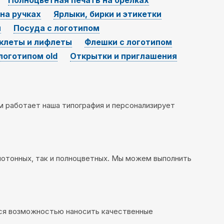
Полноцветная печать на брелках
на ручках
Ярлыки, бирки и этикетки
м
Посуда с логотипом
клеты и лифлеты
Флешки с логотипом
 логотипом old
Открытки и приглашения
м работает наша типография и персонализирует
нотонных, так и полноцветных. Мы можем выполнить
тся возможностью наносить качественные