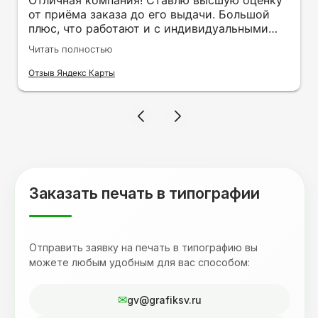
Отличная компания! Ставлю высшую оценку
от приёма заказа до его выдачи. Большой
плюс, что работают и с индивидуальными
заказами. Нелбходимо было нанести принт
Читать полностью
на кружку в подарок. Заказ был исполнен
оперативно и ооочень красиво, даже не
Отзыв Яндекс Карты
ожидала, что принт будет объёмным,
смотрится 💥 Отдельное спасибо Евгении за
терпеливость, отвечала на все мои вопросы.
Буду обращаться к вам и рекмендовать
друзьям. Процветания вашей компании!
Заказать печать в типографии
Отправить заявку на печать в типографию вы
можете любым удобным для вас способом:
gv@grafiksv.ru