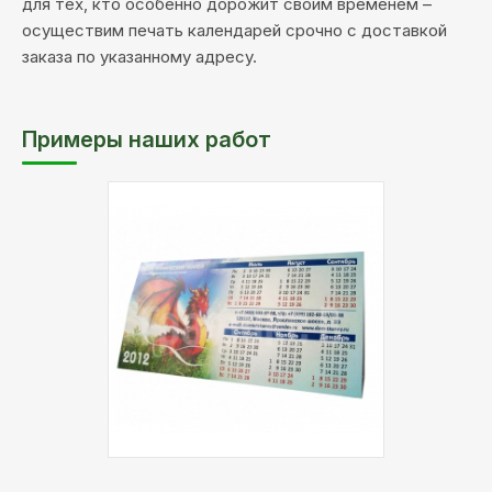
для тех, кто особенно дорожит своим временем –
осуществим печать календарей срочно с доставкой
заказа по указанному адресу.
Примеры наших работ
Материал:
бумага
Тип
Цифровая печать
печати:
Цветность:
4+0 - цветная печать
с одной стороны
Обработка:
биговка, склейка
Описание:
бумага 300 гр, матоая