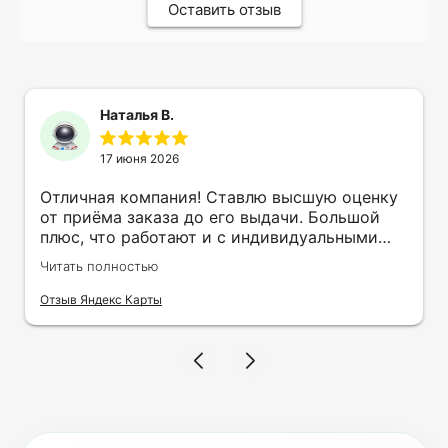
Оставить отзыв
Наталья В.
17 июня 2026
Отличная компания! Ставлю высшую оценку
от приёма заказа до его выдачи. Большой
плюс, что работают и с индивидуальными
заказами. Нелбходимо было нанести принт
Читать полностью
на кружку в подарок. Заказ был исполнен
оперативно и ооочень красиво, даже не
Отзыв Яндекс Карты
ожидала, что принт будет объёмным,
смотрится 💥 Отдельное спасибо Евгении за
терпеливость, отвечала на все мои вопросы.
Буду обращаться к вам и рекмендовать
друзьям. Процветания вашей компании!