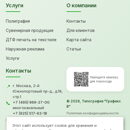
Услуги
О компании
Полиграфия
Контакты
Сувенирная продукция
Для клиентов
ДТФ печать на текстиле
Карта сайта
Наружная реклама
Статьи
Услуги
Контакты
Наведите камеру
для перехода
г. Москва, 2-й
📍
Южнопортовый пр-д., д.18,
стр.1
© 2026, Типография "Графикс
+7 (495) 969-27-00
📞
В"
многоканальный
+7 (925) 517-63-18
Политика конфиденциальности
gv@grafiksv.ru
Согласие на обработку ПД
✉️
Информация не является офертой
Этот сайт использует cookie для хранения и
Продвижение
- Рини