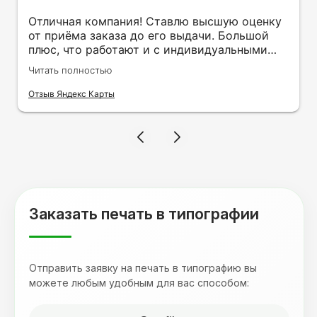
Отличная компания! Ставлю высшую оценку
от приёма заказа до его выдачи. Большой
плюс, что работают и с индивидуальными
заказами. Нелбходимо было нанести принт
Читать полностью
на кружку в подарок. Заказ был исполнен
оперативно и ооочень красиво, даже не
Отзыв Яндекс Карты
ожидала, что принт будет объёмным,
смотрится 💥 Отдельное спасибо Евгении за
терпеливость, отвечала на все мои вопросы.
Буду обращаться к вам и рекмендовать
друзьям. Процветания вашей компании!
Заказать печать в типографии
Отправить заявку на печать в типографию вы
можете любым удобным для вас способом: