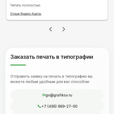
заказами. Нелбходимо было нанести принт
Читать полностью
на кружку в подарок. Заказ был исполнен
оперативно и ооочень красиво, даже не
Отзыв Яндекс Карты
ожидала, что принт будет объёмным,
смотрится 💥 Отдельное спасибо Евгении за
терпеливость, отвечала на все мои вопросы.
Буду обращаться к вам и рекмендовать
друзьям. Процветания вашей компании!
Заказать печать в типографии
Отправить заявку на печать в типографию вы
можете любым удобным для вас способом:
gv@grafiksv.ru
+7 (495) 969-27-00