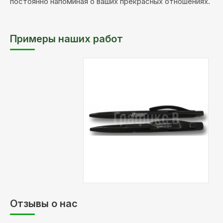
постоянно напоминая о ваших прекрасных отношениях.
Примеры наших работ
Тип
УФ печать
печати:
Цветность:
1+1 - черно-белая
печать с обоих
сторон
Описание:
печать белым цветом
на корпусе и клипе
готовой ручки
Отзывы о нас