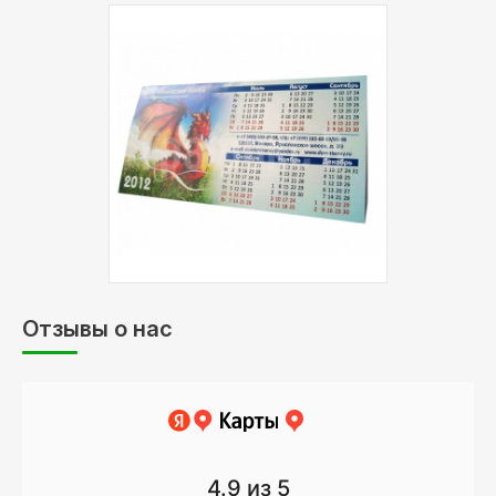
Материал:
бумага
Тип
Цифровая печать
печати:
Цветность:
4+0 - цветная печать
с одной стороны
Обработка:
биговка, склейка
Описание:
бумага 300 гр, матоая
Отзывы о нас
4.9
из 5