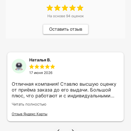
На основе
94
оценок
Оставить отзыв
Наталья В.
17 июня 2026
Отличная компания! Ставлю высшую оценку
от приёма заказа до его выдачи. Большой
плюс, что работают и с индивидуальными
заказами. Нелбходимо было нанести принт
Читать полностью
на кружку в подарок. Заказ был исполнен
оперативно и ооочень красиво, даже не
Отзыв Яндекс Карты
ожидала, что принт будет объёмным,
смотрится 💥 Отдельное спасибо Евгении за
терпеливость, отвечала на все мои вопросы.