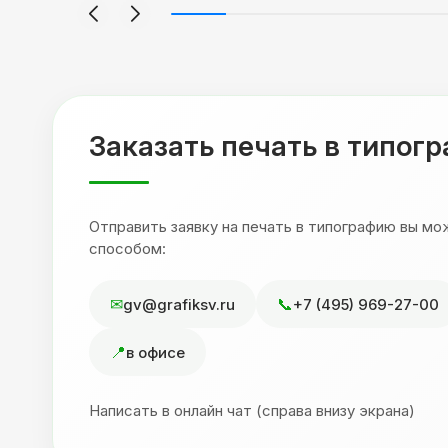
но
спасибо Евгении за терпеливость,
отвечала на все мои вопросы. Буду
ыло
обращаться к вам и рекмендовать
,
друзьям. Процветания вашей компании!
я
Заказать печать в типог
Отправить заявку на печать в типографию вы м
способом:
gv@grafiksv.ru
+7 (495) 969-27-00
в офисе
Написать в онлайн чат (справа внизу экрана)