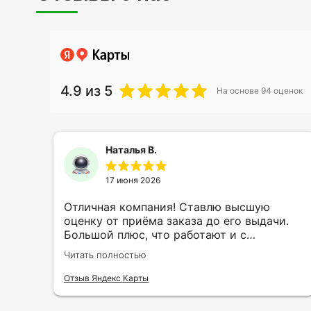
4.9
из 5
На основе
94
оценок
Наталья В.
17 июня 2026
ть
Отличная компания! Ставлю высшую
ии
оценку от приёма заказа до его выдачи.
Большой плюс, что работают и с
индивидуальными заказами. Нелбходимо
Читать полностью
ла
было нанести принт на кружку в подарок.
се
Заказ был исполнен оперативно и ооочень
Отзыв Яндекс Карты
нно
красиво, даже не ожидала, что принт
я
будет объёмным, смотрится 💥 Отдельное