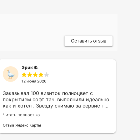
Оставить отзыв
Эрик Ф.
12 июня 2026
Заказывал 100 визиток полноцвет с
Зак
покрытием софт тач, выполнили идеально
кру
как и хотел . Звезду снимаю за сервис так
быс
как в первый день приехал за 30 мин до
сор
Читать полностью
Чита
закрытия а на месте никого не было.
кра
исп
Отзыв Яндекс Карты
Отзы
воз