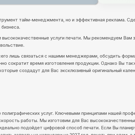
струмент тайм-менеджмента, но и эффективная реклама. Сде
 бизнеса.
высококачественные услуги печати. Мы рекомендуем Вам за
овольствие.
сего лишь связаться с нашими менеджерами, обсудить форма
венно сократит время изготовления продукции. Однако Вы т
 которые создадут для Вас эксклюзивный оригинальный кален
е полиграфических услуг. Ключевыми принципами нашей про
скорость работы. Мы изготовим для Вас высококачественны
идеально подойдет цифровой способ печати. Если Вы плани
ить затраты на календари на 2027 год, печать при этом, а 