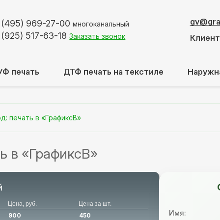
gv@graf
 (495)
969-27-00
многоканальный
 (925)
517-63-18
Заказать звонок
Клиен
УФ печать
ДТФ печать на текстиле
Наружн
д: печать в «ГрафиксВ»
ть в «ГрафиксВ»
й
Цена, руб.
Цена за шт.
Имя:
900
450