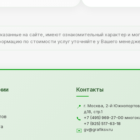
указанные на сайте, имеют ознакомительный характер и м
формацию по стоимости услуг уточняйте у Вашего менедже
нии
Контакты
г. Москва, 2-й Южнопортов
📍
д.18, стр.1
тов
+7 (495) 969-27-00
многок
📞
+7 (925) 517-63-18
та
gv@grafiksv.ru
✉️