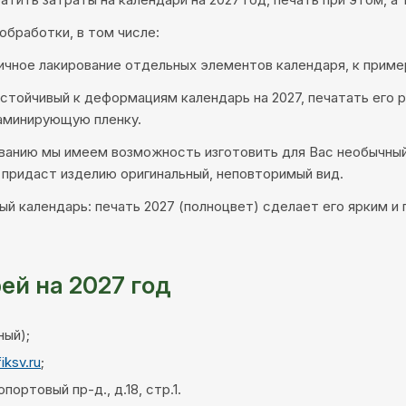
бработки, в том числе:
ичное лакирование отдельных элементов календаря, к пример
 устойчивый к деформациям календарь на 2027, печатать его 
ламинирующую пленку.
ванию мы имеем возможность изготовить для Вас необычный 
 придаст изделию оригинальный, неповторимый вид.
й календарь: печать 2027 (полноцвет) сделает его ярким и
ей на 2027 год
ный);
iksv.ru
;
ортовый пр-д., д.18, стр.1.