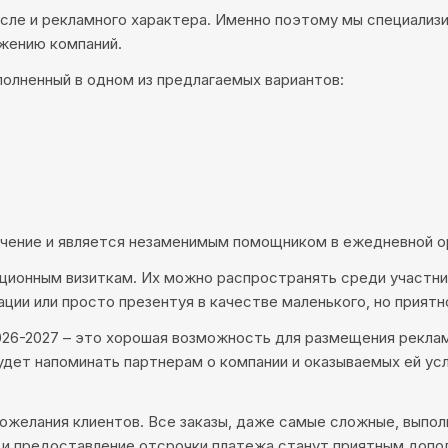
исле и рекламного характера. Именно поэтому мы специализ
жению компаний.
ыполненный в одном из предлагаемых вариантов:
ачение и является незаменимым помощником в ежедневной ор
ционным визиткам. Их можно распространять среди участни
ции или просто презентуя в качестве маленького, но приятн
2026-2027 – это хорошая возможность для размещения рекл
будет напоминать партнерам о компании и оказываемых ей ус
ожелания клиентов. Все заказы, даже самые сложные, выпол
в и предоставление отсрочки платежа станут приятным доп