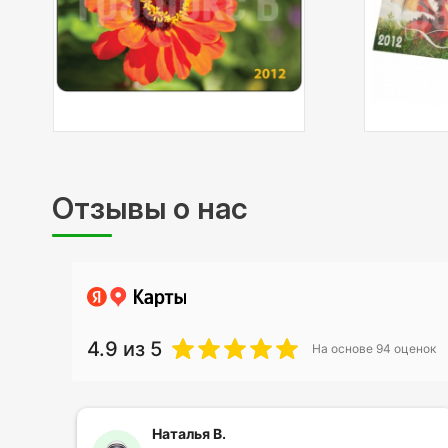
Цветность:
4+0 - цветная печать
Описание:
с одной стороны
Обработка:
биговка, склейка
Описание:
бумага 300 гр, матоая
Отзывы о нас
4.9
из 5
На основе
94
оценок
Наталья В.