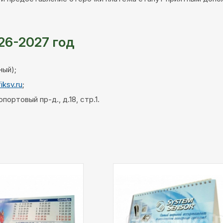
26-2027 год
ный);
iksv.ru
;
ортовый пр-д., д.18, стр.1.
Цифровая печать
:
4+4 - цветная печать
с двух сторон