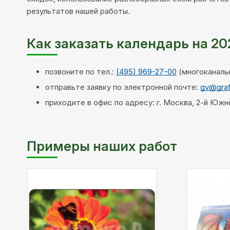
результатов нашей работы.
Как заказать календарь на 20
позвоните по тел.:
(495) 969-27-00
(многоканаль
отправьте заявку по электронной почте:
gv@graf
приходите в офис по адресу: г. Москва, 2-й Южноп
Примеры наших работ
Тип
Материал:
бумага
печати:
Тип
Цифровая печать
Цветность
печати: