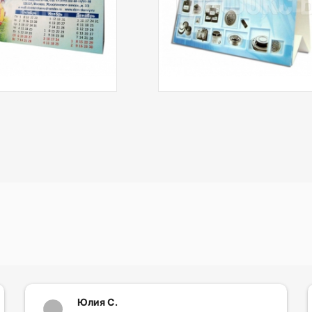
календарь с
индивидуальным
календарным блоком
"Премиум"
Юлия С.