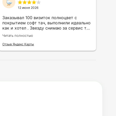
12 июня 2026
Заказывал 100 визиток полноцвет с
Зак
покрытием софт тач, выполнили идеально
кру
как и хотел . Звезду снимаю за сервис так
быс
как в первый день приехал за 30 мин до
сор
Читать полностью
Чита
закрытия а на месте никого не было.
кра
исп
Отзыв Яндекс Карты
Отзы
воз