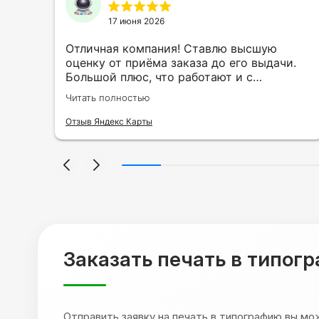
17 июня 2026
ть
Отличная компания! Ставлю высшую
ии
оценку от приёма заказа до его выдачи.
Большой плюс, что работают и с
индивидуальными заказами. Нелбходимо
Читать полностью
ла
было нанести принт на кружку в подарок.
се
Заказ был исполнен оперативно и ооочень
Отзыв Яндекс Карты
нно
красиво, даже не ожидала, что принт
я
будет объёмным, смотрится 💥 Отдельное
но
спасибо Евгении за терпеливость,
отвечала на все мои вопросы. Буду
ыло
обращаться к вам и рекмендовать
,
друзьям. Процветания вашей компании!
я
Заказать печать в типог
Отправить заявку на печать в типографию вы м