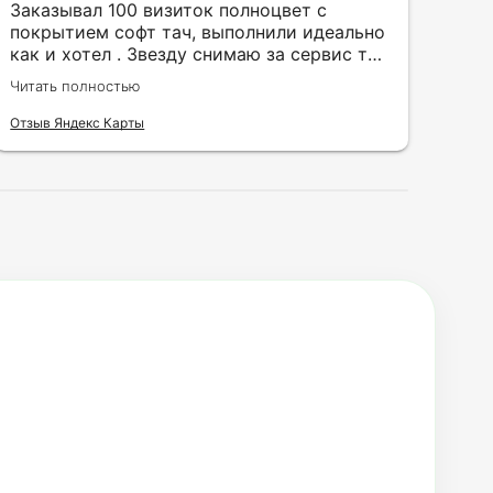
Заказывал 100 визиток полноцвет с
Зак
покрытием софт тач, выполнили идеально
кру
как и хотел . Звезду снимаю за сервис так
быс
как в первый день приехал за 30 мин до
сор
Читать полностью
Чита
закрытия а на месте никого не было.
кра
исп
Отзыв Яндекс Карты
Отзы
воз