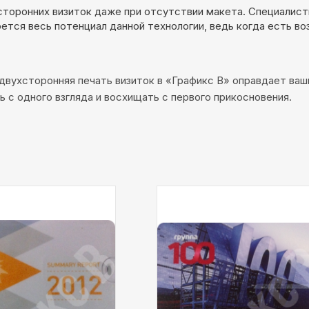
хсторонних визиток даже при отсутствии макета. Специалис
оется весь потенциал данной технологии, ведь когда есть в
 двухсторонняя печать визиток в «Графикс В» оправдает ва
 с одного взгляда и восхищать с первого прикосновения.
Тип
УФ печать
печати:
флешка-визитка
Описание:
флешка-визитка