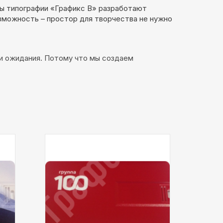
ты типографии «Графикс В» разработают
озможность – простор для творчества не нужно
ши ожидания. Потому что мы создаем
Тип
УФ печать
Тип
печати:
печат
Описание:
флешка-визитка
Описа