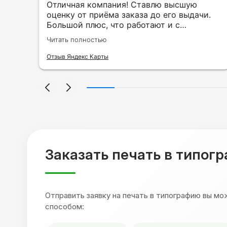
ть
Отличная компания! Ставлю высшую
ии
оценку от приёма заказа до его выдачи.
Большой плюс, что работают и с
индивидуальными заказами. Нелбходимо
Читать полностью
ла
было нанести принт на кружку в подарок.
се
Заказ был исполнен оперативно и ооочень
Отзыв Яндекс Карты
нно
красиво, даже не ожидала, что принт
я
будет объёмным, смотрится 💥 Отдельное
но
спасибо Евгении за терпеливость,
отвечала на все мои вопросы. Буду
ыло
обращаться к вам и рекмендовать
,
друзьям. Процветания вашей компании!
я
Заказать печать в типог
Отправить заявку на печать в типографию вы м
способом: