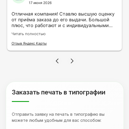
17 июня 2026
Отличная компания! Ставлю высшую оценку
от приёма заказа до его выдачи. Большой
плюс, что работают и с индивидуальными
заказами. Нелбходимо было нанести принт
Читать полностью
на кружку в подарок. Заказ был исполнен
оперативно и ооочень красиво, даже не
Отзыв Яндекс Карты
ожидала, что принт будет объёмным,
смотрится 💥 Отдельное спасибо Евгении за
терпеливость, отвечала на все мои вопросы.
Буду обращаться к вам и рекмендовать
друзьям. Процветания вашей компании!
Заказать печать в типографии
Отправить заявку на печать в типографию вы
можете любым удобным для вас способом: