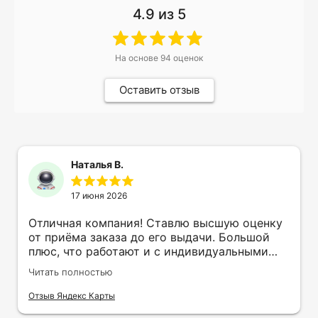
4.9
из 5
На основе
94
оценок
Оставить отзыв
Наталья В.
17 июня 2026
Отличная компания! Ставлю высшую оценку
от приёма заказа до его выдачи. Большой
плюс, что работают и с индивидуальными
заказами. Нелбходимо было нанести принт
Читать полностью
на кружку в подарок. Заказ был исполнен
оперативно и ооочень красиво, даже не
Отзыв Яндекс Карты
ожидала, что принт будет объёмным,