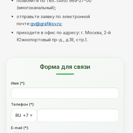
позвоните по тел.:(495) 969-27-00
(многоканальный);
отправьте заявку по электронной
почте:
gv@grafiksv.ru
;
приходите в офис по адресу: г. Москва, 2-й
Южнопортовый пр-д., д.18, стр.1.
Форма для связи
Имя (*):
Телефон (*):
RU
+7
▼
E-mail (*):