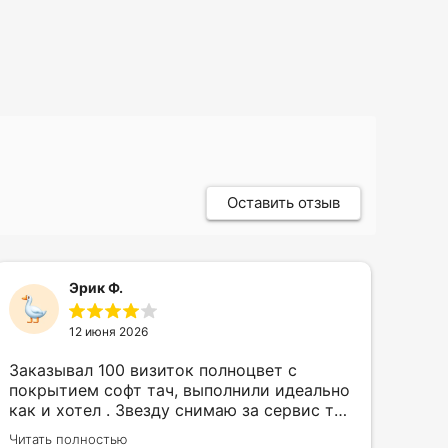
Оставить отзыв
Эрик Ф.
12 июня 2026
Заказывал 100 визиток полноцвет с
Зак
покрытием софт тач, выполнили идеально
кру
как и хотел . Звезду снимаю за сервис так
быс
как в первый день приехал за 30 мин до
сор
Читать полностью
Чита