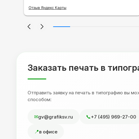
ла
было нанести принт на кружку в подарок.
се
Заказ был исполнен оперативно и ооочень
Отзыв Яндекс Карты
нно
красиво, даже не ожидала, что принт
я
будет объёмным, смотрится 💥 Отдельное
но
спасибо Евгении за терпеливость,
отвечала на все мои вопросы. Буду
ыло
обращаться к вам и рекмендовать
,
друзьям. Процветания вашей компании!
я
Заказать печать в типог
Отправить заявку на печать в типографию вы м
способом:
gv@grafiksv.ru
+7 (495) 969-27-00
в офисе