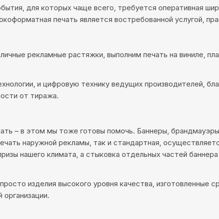
обытия, для которых чаще всего, требуется оперативная ши
окоформатная печать является востребованной услугой, пра
личные рекламные растяжки, выполним печать на виниле, плас
хнологии, и цифровую технику ведущих производителей, бл
ости от тиража.
ть – в этом мы тоже готовы помочь. Баннеры, брандмауэры
 печать наружной рекламы, так и стандартная, осуществляет
изы нашего климата, а стыковка отдельных частей баннера
 просто изделия высокого уровня качества, изготовленные с
 организации.