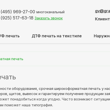
gv@graf
 (495)
969-27-00
многоканальный
 (925)
517-63-18
Заказать звонок
Клиен
УФ печать
ДТФ печать на текстиле
Наружн
атная печать
ечать
ьности оборудования, срочная широкоформатная печать у на
в, щитов, вывесок и гарантируем получение продукции заяв
может понадобиться когда угодно. Часто возникают ситуаци
Вам поможет наша типография.