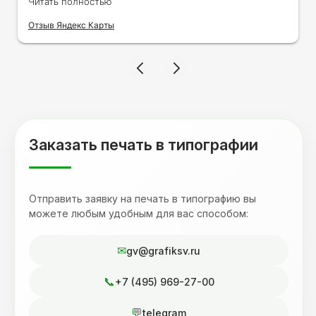
Читать полностью
на кружку в подарок. Заказ был исполнен
оперативно и ооочень красиво, даже не
Отзыв Яндекс Карты
ожидала, что принт будет объёмным,
смотрится 💥 Отдельное спасибо Евгении за
терпеливость, отвечала на все мои вопросы.
Буду обращаться к вам и рекмендовать
друзьям. Процветания вашей компании!
Заказать печать в типографии
Отправить заявку на печать в типографию вы
можете любым удобным для вас способом:
gv@grafiksv.ru
+7 (495) 969-27-00
telegram