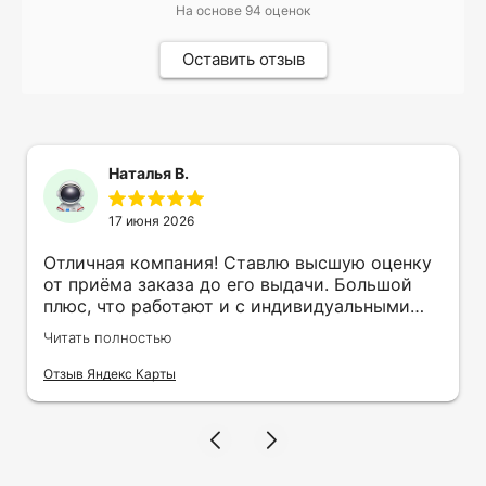
На основе
94
оценок
Оставить отзыв
Наталья В.
17 июня 2026
Отличная компания! Ставлю высшую оценку
от приёма заказа до его выдачи. Большой
плюс, что работают и с индивидуальными
заказами. Нелбходимо было нанести принт
Читать полностью
на кружку в подарок. Заказ был исполнен
оперативно и ооочень красиво, даже не
Отзыв Яндекс Карты
ожидала, что принт будет объёмным,
смотрится 💥 Отдельное спасибо Евгении за
терпеливость, отвечала на все мои вопросы.
Буду обращаться к вам и рекмендовать
друзьям. Процветания вашей компании!