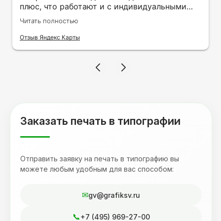
плюс, что работают и с индивидуальными
заказами. Нелбходимо было нанести принт
Читать полностью
на кружку в подарок. Заказ был исполнен
оперативно и ооочень красиво, даже не
Отзыв Яндекс Карты
ожидала, что принт будет объёмным,
смотрится 💥 Отдельное спасибо Евгении за
терпеливость, отвечала на все мои вопросы.
Буду обращаться к вам и рекмендовать
друзьям. Процветания вашей компании!
Заказать печать в типографии
Отправить заявку на печать в типографию вы
можете любым удобным для вас способом:
gv@grafiksv.ru
+7 (495) 969-27-00