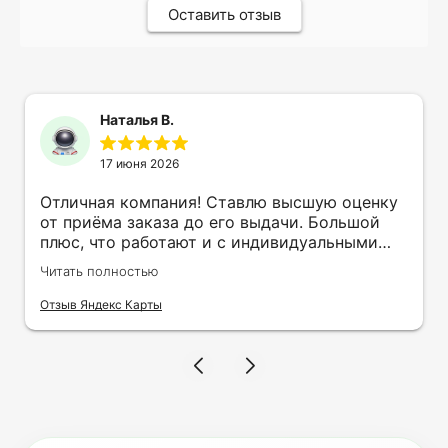
Оставить отзыв
Наталья В.
17 июня 2026
Отличная компания! Ставлю высшую оценку
от приёма заказа до его выдачи. Большой
плюс, что работают и с индивидуальными
заказами. Нелбходимо было нанести принт
Читать полностью
на кружку в подарок. Заказ был исполнен
оперативно и ооочень красиво, даже не
Отзыв Яндекс Карты
ожидала, что принт будет объёмным,
смотрится 💥 Отдельное спасибо Евгении за
терпеливость, отвечала на все мои вопросы.
Буду обращаться к вам и рекмендовать
друзьям. Процветания вашей компании!