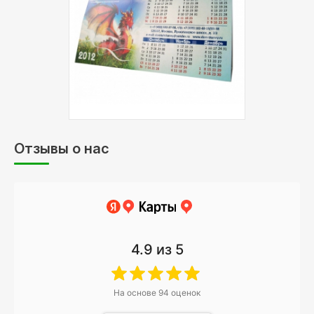
печати:
Цветность:
4+0 - цветная печать
с одной стороны
Обработка:
биговка, склейка
Описание:
бумага 300 гр, матоая
Отзывы о нас
4.9
из 5
На основе
94
оценок