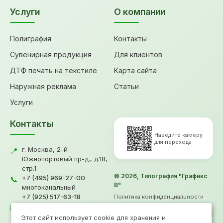
Услуги
О компании
Полиграфия
Контакты
Сувенирная продукция
Для клиентов
ДТФ печать на текстиле
Карта сайта
Наружная реклама
Статьи
Услуги
Контакты
Наведите камеру
для перехода
г. Москва, 2-й
📍
Южнопортовый пр-д., д.18,
стр.1
© 2026, Типография "Графикс
+7 (495) 969-27-00
📞
В"
многоканальный
+7 (925) 517-63-18
Политика конфиденциальности
gv@grafiksv.ru
Согласие на обработку ПД
✉️
Информация не является офертой
Этот сайт использует cookie для хранения и