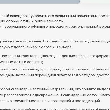
нный календарь, украсить его различными вариантами пост
рю особый стиль и оригинальность.
бут современного офисного помещения, замечательный рекл
ерекидной настенный
. Но существуют также и другие виды
и служит дополнением любого интерьера:
я настенный календарь (плакат) – один лист большого форм
мятные даты и события;
мещений стал календарь перекидной настенный. Обычно он 
лендарь настенный перекидной печатается методом двустор
собой календарь настенный квартальный, его принято выдел
оте располагаются одновременно 3 календарные сетки. Бла
только текущий месяц, но и прошедший и последующий.
разработке дизайна и изготовить календарь настенный квар