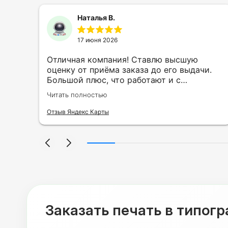
Наталья В.
17 июня 2026
ть
Отличная компания! Ставлю высшую
ии
оценку от приёма заказа до его выдачи.
Большой плюс, что работают и с
индивидуальными заказами. Нелбходимо
Читать полностью
ла
было нанести принт на кружку в подарок.
се
Заказ был исполнен оперативно и ооочень
Отзыв Яндекс Карты
нно
красиво, даже не ожидала, что принт
я
будет объёмным, смотрится 💥 Отдельное
но
спасибо Евгении за терпеливость,
отвечала на все мои вопросы. Буду
ыло
обращаться к вам и рекмендовать
,
друзьям. Процветания вашей компании!
я
Заказать печать в типог