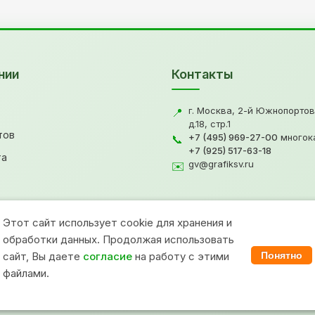
нии
Контакты
г. Москва, 2-й Южнопортов
📍
д.18, стр.1
тов
+7 (495) 969-27-00
многок
📞
+7 (925) 517-63-18
та
gv@grafiksv.ru
✉️
Этот сайт использует cookie для хранения и
обработки данных. Продолжая использовать
сайт, Вы даете
согласие
на работу с этими
Понятно
файлами.
ри копировании материалов прямая ссылка на сайт www.grafiksv.ru обязательн