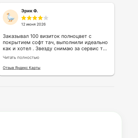
Эрик Ф.
12 июня 2026
Заказывал 100 визиток полноцвет с
Зак
покрытием софт тач, выполнили идеально
кру
как и хотел . Звезду снимаю за сервис так
быс
как в первый день приехал за 30 мин до
сор
Читать полностью
Чита
закрытия а на месте никого не было.
кра
исп
Отзыв Яндекс Карты
Отзы
воз