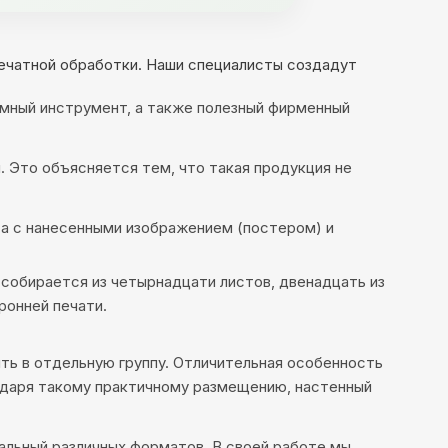
печатной обработки. Наши специалисты создадут
амный инструмент, а также полезный фирменный
. Это объясняется тем, что такая продукция не
ата с нанесенными изображением (постером) и
собирается из четырнадцати листов, двенадцать из
онней печати.
ять в отдельную группу. Отличительная особенность
годаря такому практичному размещению, настенный
тальный различных форматов. В своей работе мы