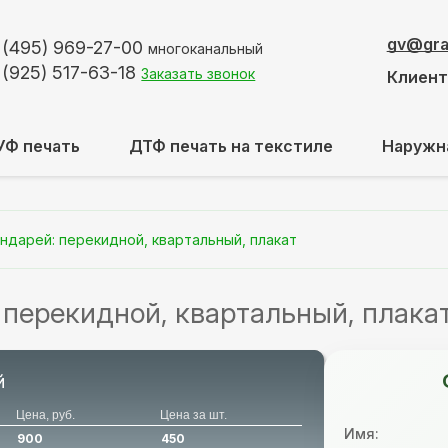
gv@graf
 (495)
969-27-00
многоканальный
 (925)
517-63-18
Заказать звонок
Клиен
УФ печать
ДТФ печать на текстиле
Наружн
ндарей: перекидной, квартальный, плакат
перекидной, квартальный, плака
й
Цена, руб.
Цена за шт.
Имя:
900
450