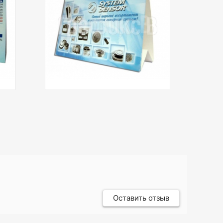
 цветная печать
ух сторон
ндарь с
видуальным
ндарным блоком
миум"
Оставить отзыв