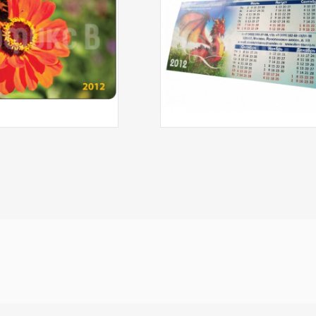
Тип
Цифровая печать
Цветность:
4+4 -
печати:
с дв
Цветность:
4+0 - цветная печать
Описание:
кале
с одной стороны
инди
Обработка:
биговка, склейка
кале
Описание:
бумага 300 гр, матоая
"Пре