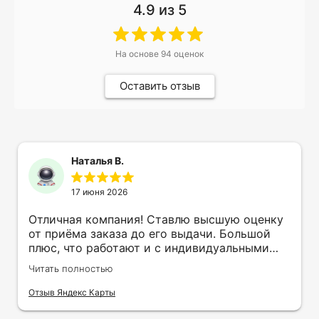
4.9
из 5
На основе
94
оценок
Оставить отзыв
Наталья В.
17 июня 2026
Отличная компания! Ставлю высшую оценку
от приёма заказа до его выдачи. Большой
плюс, что работают и с индивидуальными
заказами. Нелбходимо было нанести принт
Читать полностью
на кружку в подарок. Заказ был исполнен
оперативно и ооочень красиво, даже не
Отзыв Яндекс Карты
ожидала, что принт будет объёмным,