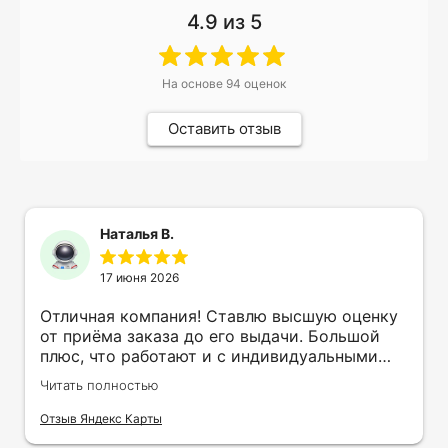
4.9
из 5
На основе
94
оценок
Оставить отзыв
Наталья В.
17 июня 2026
Отличная компания! Ставлю высшую оценку
от приёма заказа до его выдачи. Большой
плюс, что работают и с индивидуальными
заказами. Нелбходимо было нанести принт
Читать полностью
на кружку в подарок. Заказ был исполнен
оперативно и ооочень красиво, даже не
Отзыв Яндекс Карты
ожидала, что принт будет объёмным,