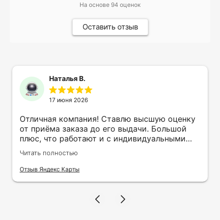
На основе
94
оценок
Оставить отзыв
Наталья В.
17 июня 2026
Отличная компания! Ставлю высшую оценку
от приёма заказа до его выдачи. Большой
плюс, что работают и с индивидуальными
заказами. Нелбходимо было нанести принт
Читать полностью
на кружку в подарок. Заказ был исполнен
оперативно и ооочень красиво, даже не
Отзыв Яндекс Карты
ожидала, что принт будет объёмным,
смотрится 💥 Отдельное спасибо Евгении за
терпеливость, отвечала на все мои вопросы.
Буду обращаться к вам и рекмендовать
друзьям. Процветания вашей компании!