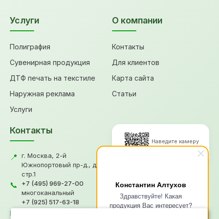
Услуги
О компании
Полиграфия
Контакты
Сувенирная продукция
Для клиентов
ДТФ печать на текстиле
Карта сайта
Наружная реклама
Статьи
Услуги
Контакты
Наведите камеру
для перехода
г. Москва, 2-й
📍
Южнопортовый пр-д., д.18,
стр.1
© 2026, Типография "Графикс
+7 (495) 969-27-00
Константин Алтухов
📞
В"
многоканальный
Здравствуйте! Какая
+7 (925) 517-63-18
Политика конфиденциальности
продукция Вас интересует?
gv@grafiksv.ru
Согласие на обработку ПД
✉️
Напишите чем я смогу Вам