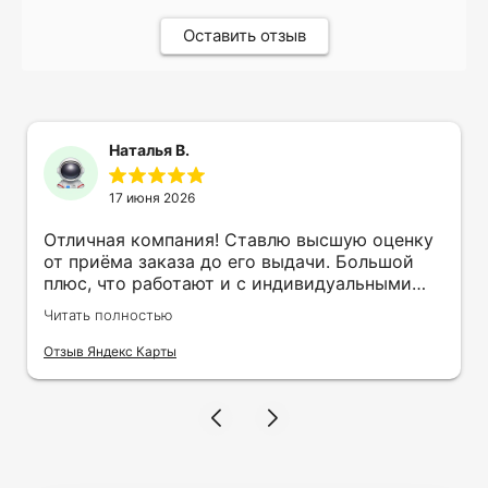
Оставить отзыв
Наталья В.
17 июня 2026
Отличная компания! Ставлю высшую оценку
от приёма заказа до его выдачи. Большой
плюс, что работают и с индивидуальными
заказами. Нелбходимо было нанести принт
Читать полностью
на кружку в подарок. Заказ был исполнен
оперативно и ооочень красиво, даже не
Отзыв Яндекс Карты
ожидала, что принт будет объёмным,
смотрится 💥 Отдельное спасибо Евгении за
терпеливость, отвечала на все мои вопросы.
Буду обращаться к вам и рекмендовать
друзьям. Процветания вашей компании!