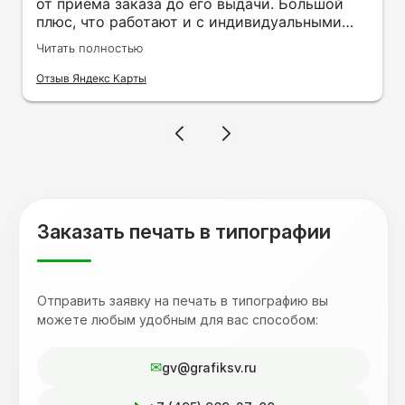
от приёма заказа до его выдачи. Большой
плюс, что работают и с индивидуальными
заказами. Нелбходимо было нанести принт
Читать полностью
на кружку в подарок. Заказ был исполнен
оперативно и ооочень красиво, даже не
Отзыв Яндекс Карты
ожидала, что принт будет объёмным,
смотрится 💥 Отдельное спасибо Евгении за
терпеливость, отвечала на все мои вопросы.
Буду обращаться к вам и рекмендовать
друзьям. Процветания вашей компании!
Заказать печать в типографии
Отправить заявку на печать в типографию вы
можете любым удобным для вас способом:
gv@grafiksv.ru