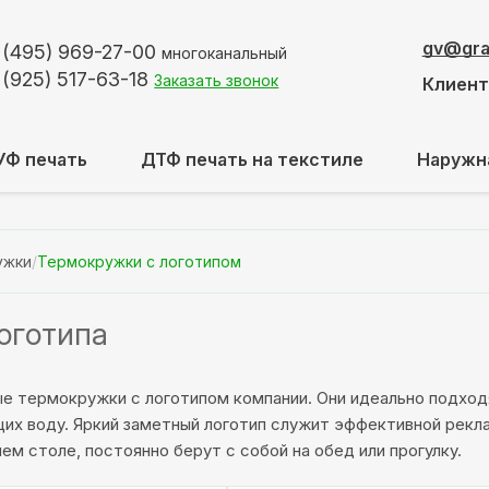
gv@graf
 (495)
969-27-00
многоканальный
 (925)
517-63-18
Заказать звонок
Клиен
УФ печать
ДТФ печать на текстиле
Наружн
ужки
/
Термокружки с логотипом
оготипа
 термокружки с логотипом компании. Они идеально подходя
щих воду. Яркий заметный логотип служит эффективной рекл
ем столе, постоянно берут с собой на обед или прогулку.