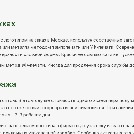
жках
с логотипом на заказ в Москве, используя собственные заго
ка или металла методом тампопечати или УФ-печати. Совре
верхности сложной формы. Краски не осыпаются и не тускн
ем метод УФ-печати. Иногда для продления срока службы д
ража
м оптом. В этом случае стоимость одного экземпляра полу
а в соответствии с корпоративной символикой. При наличии
ража – 2-3 рабочих дня.
 с нанесением логотипа в фирменную упаковку из картона ил
рекламу на упаковочной коробке. Особенно актуальна эта у