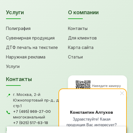
Услуги
О компании
Полиграфия
Контакты
Сувенирная продукция
Для клиентов
ДТФ печать на текстиле
Карта сайта
Наружная реклама
Статьи
Услуги
Контакты
Наведите камеру
для перехода
г. Москва, 2-й
📍
Южнопортовый пр-д., д.18,
стр.1
© 2026, Типография "Графикс
+7 (495) 969-27-00
Константин Алтухов
📞
В"
многоканальный
Здравствуйте! Какая
+7 (925) 517-63-18
Политика конфиденциальности
продукция Вас интересует?
gv@grafiksv.ru
Согласие на обработку ПД
✉️
Напишите чем я смогу Вам