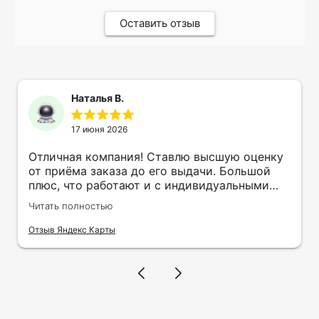
Оставить отзыв
Наталья В.
17 июня 2026
Отличная компания! Ставлю высшую оценку
от приёма заказа до его выдачи. Большой
плюс, что работают и с индивидуальными
заказами. Нелбходимо было нанести принт
Читать полностью
на кружку в подарок. Заказ был исполнен
оперативно и ооочень красиво, даже не
Отзыв Яндекс Карты
ожидала, что принт будет объёмным,
смотрится 💥 Отдельное спасибо Евгении за
терпеливость, отвечала на все мои вопросы.
Буду обращаться к вам и рекмендовать
друзьям. Процветания вашей компании!