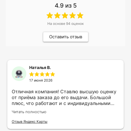
4.9
из 5
На основе
94
оценок
Оставить отзыв
Наталья В.
17 июня 2026
Отличная компания! Ставлю высшую оценку
от приёма заказа до его выдачи. Большой
плюс, что работают и с индивидуальными
заказами. Нелбходимо было нанести принт
Читать полностью
на кружку в подарок. Заказ был исполнен
оперативно и ооочень красиво, даже не
Отзыв Яндекс Карты
ожидала, что принт будет объёмным,