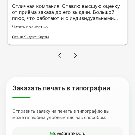
Отличная компания! Ставлю высшую оценку
от приёма заказа до его выдачи. Большой
плюс, что работают и с индивидуальными
заказами. Нелбходимо было нанести принт
Читать полностью
на кружку в подарок. Заказ был исполнен
оперативно и ооочень красиво, даже не
Отзыв Яндекс Карты
ожидала, что принт будет объёмным,
смотрится 💥 Отдельное спасибо Евгении за
терпеливость, отвечала на все мои вопросы.
Буду обращаться к вам и рекмендовать
друзьям. Процветания вашей компании!
Заказать печать в типографии
Отправить заявку на печать в типографию вы
можете любым удобным для вас способом:
gv@grafiksv.ru