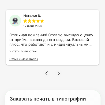
Наталья В.
17 июня 2026
Отличная компания! Ставлю высшую оценку
от приёма заказа до его выдачи. Большой
плюс, что работают и с индивидуальными
заказами. Нелбходимо было нанести принт
Читать полностью
на кружку в подарок. Заказ был исполнен
оперативно и ооочень красиво, даже не
Отзыв Яндекс Карты
ожидала, что принт будет объёмным,
смотрится 💥 Отдельное спасибо Евгении за
терпеливость, отвечала на все мои вопросы.
Буду обращаться к вам и рекмендовать
друзьям. Процветания вашей компании!
Заказать печать в типографии