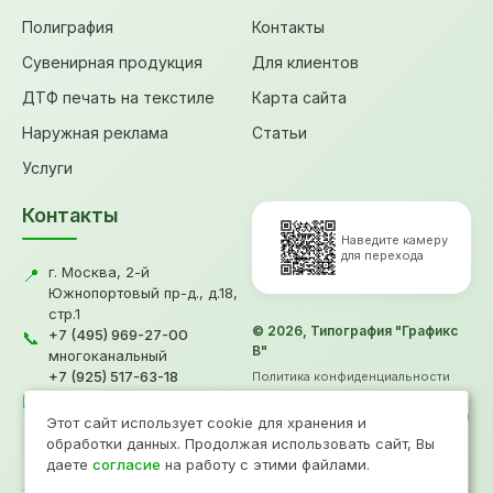
Полиграфия
Контакты
Сувенирная продукция
Для клиентов
ДТФ печать на текстиле
Карта сайта
Наружная реклама
Статьи
Услуги
Контакты
Наведите камеру
для перехода
г. Москва, 2-й
📍
Южнопортовый пр-д., д.18,
стр.1
© 2026, Типография "Графикс
+7 (495) 969-27-00
📞
В"
многоканальный
+7 (925) 517-63-18
Политика конфиденциальности
gv@grafiksv.ru
Согласие на обработку ПД
✉️
Информация не является офертой
Этот сайт использует cookie для хранения и
Продвижение
- Рини
обработки данных. Продолжая использовать сайт, Вы
даете
согласие
на работу с этими файлами.