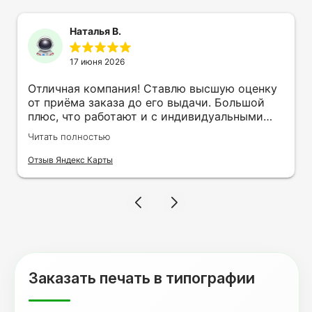
Наталья В.
17 июня 2026
Отличная компания! Ставлю высшую оценку
от приёма заказа до его выдачи. Большой
плюс, что работают и с индивидуальными
заказами. Нелбходимо было нанести принт
Читать полностью
на кружку в подарок. Заказ был исполнен
оперативно и ооочень красиво, даже не
Отзыв Яндекс Карты
ожидала, что принт будет объёмным,
смотрится 💥 Отдельное спасибо Евгении за
терпеливость, отвечала на все мои вопросы.
Буду обращаться к вам и рекмендовать
друзьям. Процветания вашей компании!
Заказать печать в типографии