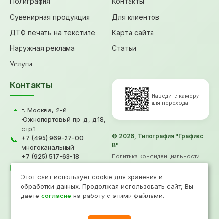
Полиграфия
Контакты
Сувенирная продукция
Для клиентов
ДТФ печать на текстиле
Карта сайта
Наружная реклама
Статьи
Услуги
Контакты
Наведите камеру
для перехода
г. Москва, 2-й
📍
Южнопортовый пр-д., д.18,
стр.1
© 2026, Типография "Графикс
+7 (495) 969-27-00
📞
В"
многоканальный
+7 (925) 517-63-18
Политика конфиденциальности
gv@grafiksv.ru
Согласие на обработку ПД
✉️
Информация не является офертой
Этот сайт использует cookie для хранения и
Продвижение
- Рини
обработки данных. Продолжая использовать сайт, Вы
даете
согласие
на работу с этими файлами.