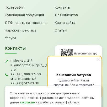
Полиграфия
Контакты
Сувенирная продукция
Для клиентов
ДТФ печать на текстиле
Карта сайта
Наружная реклама
Статьи
Услуги
Контакты
Наведите камеру
для перехода
г. Москва, 2-й
📍
Южнопортовый пр-д., д.18,
стр.1
© 2026, Типография "Графикс
+7 (495) 969-27-00
Константин Алтухов
📞
В"
многоканальный
Здравствуйте! Какая
+7 (925) 517-63-18
Политика конфиденциальности
продукция Вас интересует?
gv@grafiksv.ru
Согласие на обработку ПД
✉️
Напишите чем я смогу Вам
Информация не является офертой
Этот сайт использует cookie для хранения и
помочь?
Продвижение
- Рини
обработки данных. Продолжая использовать сайт, Вы
даете
согласие
на работу с этими файлами.