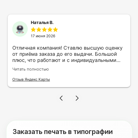
Наталья В.
17 июня 2026
Отличная компания! Ставлю высшую оценку
от приёма заказа до его выдачи. Большой
плюс, что работают и с индивидуальными
заказами. Нелбходимо было нанести принт
Читать полностью
на кружку в подарок. Заказ был исполнен
оперативно и ооочень красиво, даже не
Отзыв Яндекс Карты
ожидала, что принт будет объёмным,
смотрится 💥 Отдельное спасибо Евгении за
терпеливость, отвечала на все мои вопросы.
Буду обращаться к вам и рекмендовать
друзьям. Процветания вашей компании!
Заказать печать в типографии