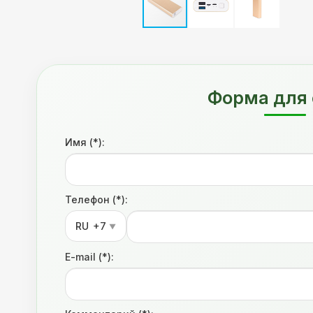
Форма для 
Имя (*):
Телефон (*):
RU
+7
▼
E-mail (*):