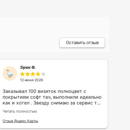
Оставить отзыв
Эрик Ф.
12 июня 2026
Заказывал 100 визиток полноцвет с
Зак
покрытием софт тач, выполнили идеально
кру
как и хотел . Звезду снимаю за сервис так
быс
как в первый день приехал за 30 мин до
сор
Читать полностью
Чита
закрытия а на месте никого не было.
кра
исп
Отзыв Яндекс Карты
Отзы
воз