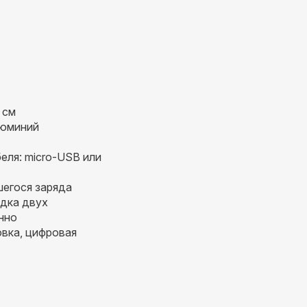
 см
люминий
еля: micro-USB или
егося заряда
дка двух
нно
овка, цифровая