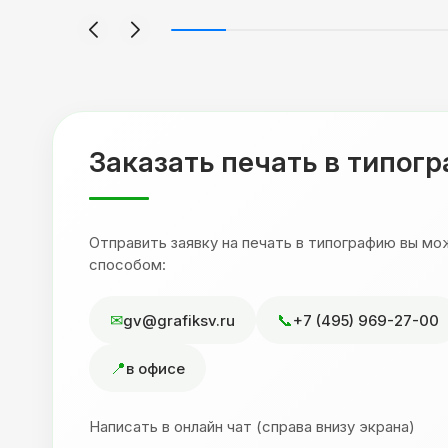
я
будет объёмным, смотрится 💥 Отдельное
но
спасибо Евгении за терпеливость,
отвечала на все мои вопросы. Буду
ыло
обращаться к вам и рекмендовать
,
друзьям. Процветания вашей компании!
я
Заказать печать в типог
Отправить заявку на печать в типографию вы м
способом:
gv@grafiksv.ru
+7 (495) 969-27-00
в офисе
Написать в онлайн чат (справа внизу экрана)