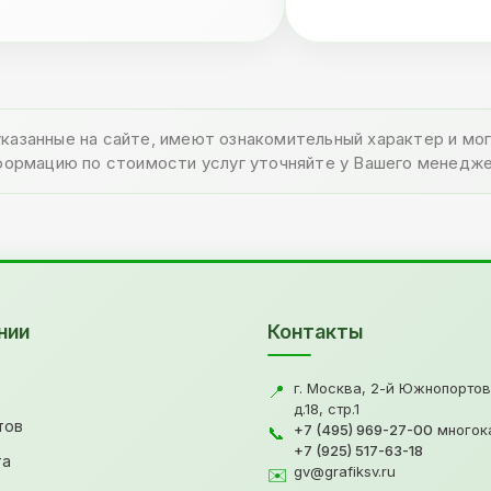
указанные на сайте, имеют ознакомительный характер и м
формацию по стоимости услуг уточняйте у Вашего менедже
нии
Контакты
г. Москва, 2-й Южнопортов
📍
д.18, стр.1
тов
+7 (495) 969-27-00
многок
📞
+7 (925) 517-63-18
та
gv@grafiksv.ru
✉️