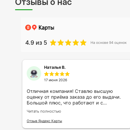
Отзывы о нас
4.9
из 5
На основе
94
оценок
Наталья В.
17 июня 2026
ть
Отличная компания! Ставлю высшую
ии
оценку от приёма заказа до его выдачи.
Большой плюс, что работают и с
индивидуальными заказами. Нелбходимо
Читать полностью
ла
было нанести принт на кружку в подарок.
се
Заказ был исполнен оперативно и ооочень
Отзыв Яндекс Карты
нно
красиво, даже не ожидала, что принт