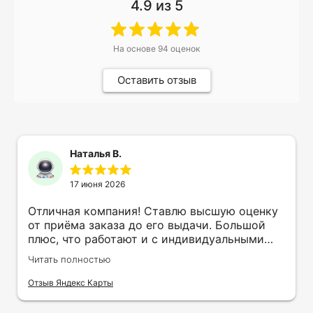
4.9
из 5
На основе
94
оценок
Оставить отзыв
Наталья В.
17 июня 2026
Отличная компания! Ставлю высшую оценку
от приёма заказа до его выдачи. Большой
плюс, что работают и с индивидуальными
заказами. Нелбходимо было нанести принт
Читать полностью
на кружку в подарок. Заказ был исполнен
оперативно и ооочень красиво, даже не
Отзыв Яндекс Карты
ожидала, что принт будет объёмным,
смотрится 💥 Отдельное спасибо Евгении за