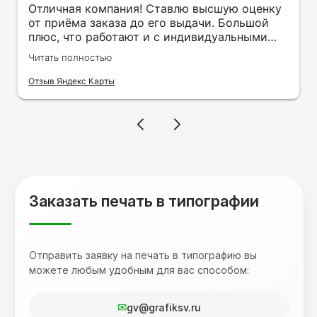
Отличная компания! Ставлю высшую оценку
от приёма заказа до его выдачи. Большой
плюс, что работают и с индивидуальными
заказами. Нелбходимо было нанести принт
Читать полностью
на кружку в подарок. Заказ был исполнен
оперативно и ооочень красиво, даже не
Отзыв Яндекс Карты
ожидала, что принт будет объёмным,
смотрится 💥 Отдельное спасибо Евгении за
терпеливость, отвечала на все мои вопросы.
Буду обращаться к вам и рекмендовать
друзьям. Процветания вашей компании!
Заказать печать в типографии
Отправить заявку на печать в типографию вы
можете любым удобным для вас способом:
gv@grafiksv.ru