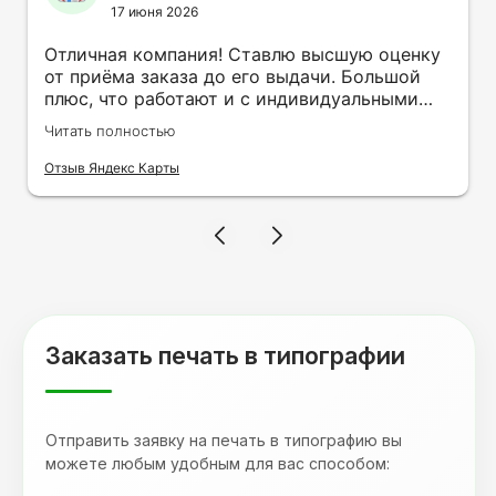
17 июня 2026
Отличная компания! Ставлю высшую оценку
от приёма заказа до его выдачи. Большой
плюс, что работают и с индивидуальными
заказами. Нелбходимо было нанести принт
Читать полностью
на кружку в подарок. Заказ был исполнен
оперативно и ооочень красиво, даже не
Отзыв Яндекс Карты
ожидала, что принт будет объёмным,
смотрится 💥 Отдельное спасибо Евгении за
терпеливость, отвечала на все мои вопросы.
Буду обращаться к вам и рекмендовать
друзьям. Процветания вашей компании!
Заказать печать в типографии
Отправить заявку на печать в типографию вы
можете любым удобным для вас способом: