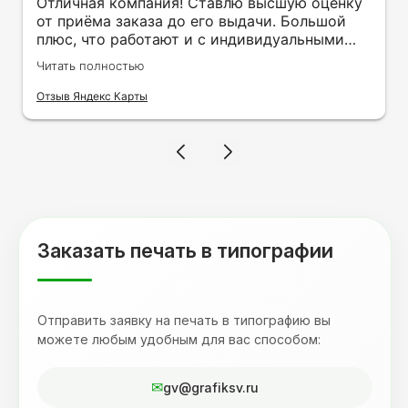
Отличная компания! Ставлю высшую оценку
от приёма заказа до его выдачи. Большой
плюс, что работают и с индивидуальными
заказами. Нелбходимо было нанести принт
Читать полностью
на кружку в подарок. Заказ был исполнен
оперативно и ооочень красиво, даже не
Отзыв Яндекс Карты
ожидала, что принт будет объёмным,
смотрится 💥 Отдельное спасибо Евгении за
терпеливость, отвечала на все мои вопросы.
Буду обращаться к вам и рекмендовать
друзьям. Процветания вашей компании!
Заказать печать в типографии
Отправить заявку на печать в типографию вы
можете любым удобным для вас способом:
gv@grafiksv.ru