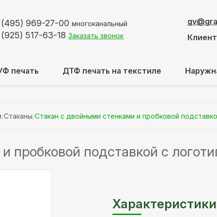
gv@graf
 (495)
969-27-00
многоканальный
 (925)
517-63-18
Заказать звонок
Клиен
УФ печать
ДТФ печать на текстиле
Наружн
м
/
Стаканы
/
Стакан с двойными стенками и пробковой подставко
и пробковой подставкой с логот
Характеристики