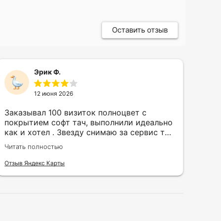
Оставить отзыв
Эрик Ф.
12 июня 2026
Заказывал 100 визиток полноцвет с
Зак
покрытием софт тач, выполнили идеально
кру
как и хотел . Звезду снимаю за сервис так
быс
как в первый день приехал за 30 мин до
сор
Читать полностью
Чита
закрытия а на месте никого не было.
кра
исп
Отзыв Яндекс Карты
Отзы
воз