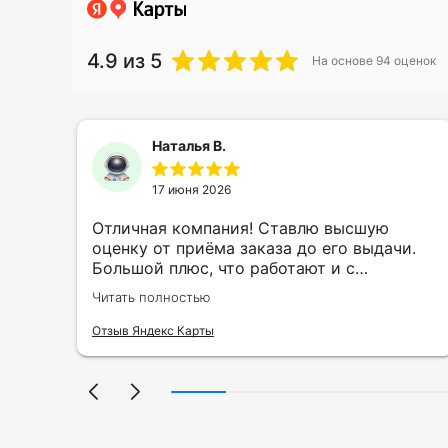
4.9
из 5
На основе
94
оценок
Наталья В.
17 июня 2026
ть
Отличная компания! Ставлю высшую
ии
оценку от приёма заказа до его выдачи.
Большой плюс, что работают и с
индивидуальными заказами. Нелбходимо
Читать полностью
ла
было нанести принт на кружку в подарок.
се
Заказ был исполнен оперативно и ооочень
Отзыв Яндекс Карты
нно
красиво, даже не ожидала, что принт
я
будет объёмным, смотрится 💥 Отдельное
но
спасибо Евгении за терпеливость,
отвечала на все мои вопросы. Буду
ыло
обращаться к вам и рекмендовать