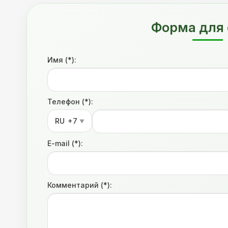
Форма для 
Имя (*):
Телефон (*):
RU
+7
▼
E-mail (*):
Комментарий (*):