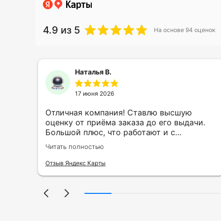
4.9
из 5
На основе
94
оценок
Наталья В.
17 июня 2026
ть
Отличная компания! Ставлю высшую
ии
оценку от приёма заказа до его выдачи.
Большой плюс, что работают и с
индивидуальными заказами. Нелбходимо
Читать полностью
ла
было нанести принт на кружку в подарок.
се
Заказ был исполнен оперативно и ооочень
Отзыв Яндекс Карты
нно
красиво, даже не ожидала, что принт
я
будет объёмным, смотрится 💥 Отдельное
но
спасибо Евгении за терпеливость,
отвечала на все мои вопросы. Буду
ыло
обращаться к вам и рекмендовать