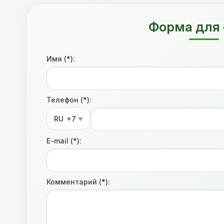
Форма для 
Имя (*):
Телефон (*):
RU
+7
▼
E-mail (*):
Комментарий (*):