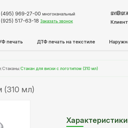
gv@graf
 (495)
969-27-00
многоканальный
 (925)
517-63-18
Заказать звонок
Клиен
УФ печать
ДТФ печать на текстиле
Наружн
м
/
Стаканы
/
Стакан для виски с логотипом (310 мл)
 (310 мл)
Характеристики