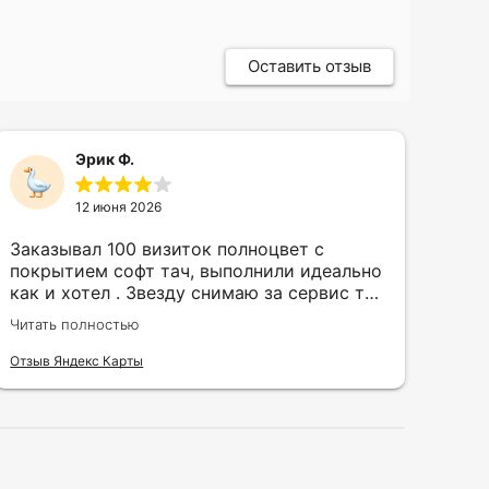
Оставить отзыв
Эрик Ф.
12 июня 2026
Заказывал 100 визиток полноцвет с
Зак
покрытием софт тач, выполнили идеально
кру
как и хотел . Звезду снимаю за сервис так
быс
как в первый день приехал за 30 мин до
сор
Читать полностью
Чита
закрытия а на месте никого не было.
кра
исп
Отзыв Яндекс Карты
Отзы
воз