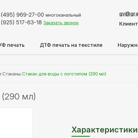
gv@graf
 (495)
969-27-00
многоканальный
 (925)
517-63-18
Заказать звонок
Клиен
УФ печать
ДТФ печать на текстиле
Наружн
м
/
Стаканы
/
Стакан для воды с логотипом (290 мл)
 (290 мл)
Характеристики