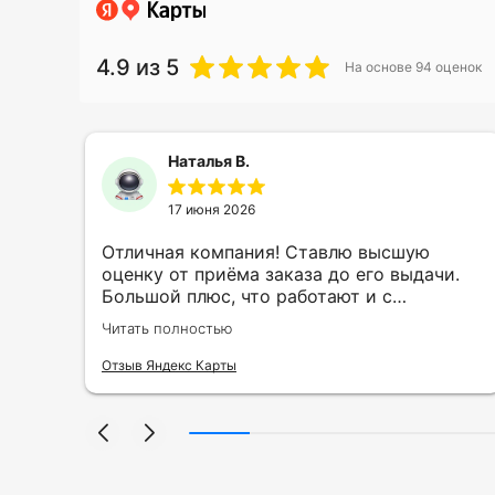
4.9
из 5
На основе
94
оценок
Наталья В.
17 июня 2026
ть
Отличная компания! Ставлю высшую
ии
оценку от приёма заказа до его выдачи.
Большой плюс, что работают и с
индивидуальными заказами. Нелбходимо
Читать полностью
ла
было нанести принт на кружку в подарок.
се
Заказ был исполнен оперативно и ооочень
Отзыв Яндекс Карты
нно
красиво, даже не ожидала, что принт
я
будет объёмным, смотрится 💥 Отдельное
но
спасибо Евгении за терпеливость,
отвечала на все мои вопросы. Буду
ыло
обращаться к вам и рекмендовать