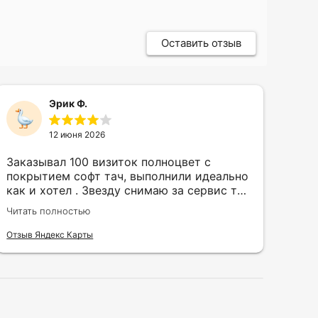
Оставить отзыв
Эрик Ф.
12 июня 2026
Заказывал 100 визиток полноцвет с
Зак
покрытием софт тач, выполнили идеально
кру
как и хотел . Звезду снимаю за сервис так
быс
как в первый день приехал за 30 мин до
сор
Читать полностью
Чита
закрытия а на месте никого не было.
кра
исп
Отзыв Яндекс Карты
Отзы
воз