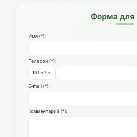
Форма для 
Имя (*):
Телефон (*):
RU
+7
▼
E-mail (*):
Комментарий (*):