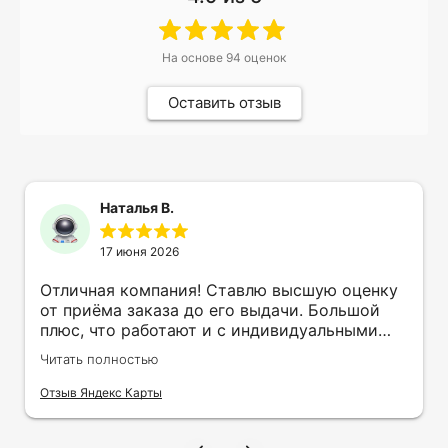
На основе
94
оценок
Оставить отзыв
Наталья В.
17 июня 2026
Отличная компания! Ставлю высшую оценку
от приёма заказа до его выдачи. Большой
плюс, что работают и с индивидуальными
заказами. Нелбходимо было нанести принт
Читать полностью
на кружку в подарок. Заказ был исполнен
оперативно и ооочень красиво, даже не
Отзыв Яндекс Карты
ожидала, что принт будет объёмным,
смотрится 💥 Отдельное спасибо Евгении за