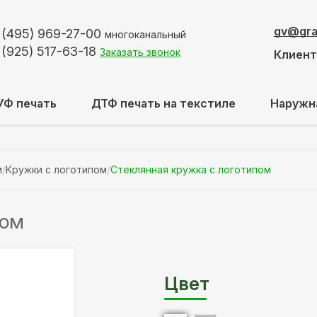
gv@graf
 (495)
969-27-00
многоканальный
 (925)
517-63-18
Заказать звонок
Клиен
УФ печать
ДТФ печать на текстиле
Наружн
м
/
Кружки с логотипом
/
Стеклянная кружка с логотипом
пом
Цвет