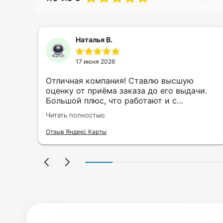
Наталья В.
17 июня 2026
ть
Отличная компания! Ставлю высшую
ии
оценку от приёма заказа до его выдачи.
Большой плюс, что работают и с
индивидуальными заказами. Нелбходимо
Читать полностью
ла
было нанести принт на кружку в подарок.
се
Заказ был исполнен оперативно и ооочень
Отзыв Яндекс Карты
нно
красиво, даже не ожидала, что принт
я
будет объёмным, смотрится 💥 Отдельное
но
спасибо Евгении за терпеливость,
отвечала на все мои вопросы. Буду
ыло
обращаться к вам и рекмендовать
,
друзьям. Процветания вашей компании!
я