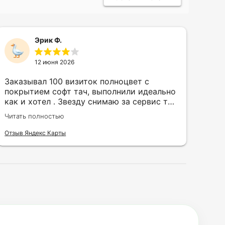
Эрик Ф.
12 июня 2026
Заказывал 100 визиток полноцвет с
Зак
покрытием софт тач, выполнили идеально
кру
как и хотел . Звезду снимаю за сервис так
быс
как в первый день приехал за 30 мин до
сор
Читать полностью
Чита
закрытия а на месте никого не было.
кра
исп
Отзыв Яндекс Карты
Отзы
воз