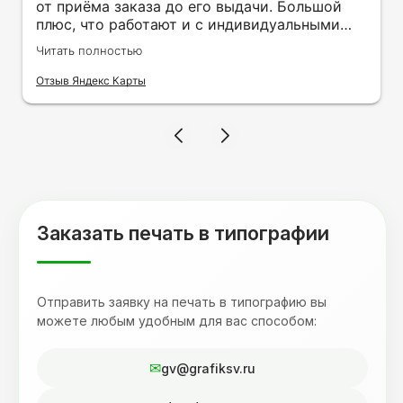
от приёма заказа до его выдачи. Большой
плюс, что работают и с индивидуальными
заказами. Нелбходимо было нанести принт
Читать полностью
на кружку в подарок. Заказ был исполнен
оперативно и ооочень красиво, даже не
Отзыв Яндекс Карты
ожидала, что принт будет объёмным,
смотрится 💥 Отдельное спасибо Евгении за
терпеливость, отвечала на все мои вопросы.
Буду обращаться к вам и рекмендовать
друзьям. Процветания вашей компании!
Заказать печать в типографии
Отправить заявку на печать в типографию вы
можете любым удобным для вас способом:
gv@grafiksv.ru