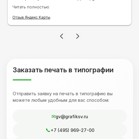
заказами. Нелбходимо было нанести принт
Читать полностью
на кружку в подарок. Заказ был исполнен
оперативно и ооочень красиво, даже не
Отзыв Яндекс Карты
ожидала, что принт будет объёмным,
смотрится 💥 Отдельное спасибо Евгении за
терпеливость, отвечала на все мои вопросы.
Буду обращаться к вам и рекмендовать
друзьям. Процветания вашей компании!
Заказать печать в типографии
Отправить заявку на печать в типографию вы
можете любым удобным для вас способом:
gv@grafiksv.ru
+7 (495) 969-27-00