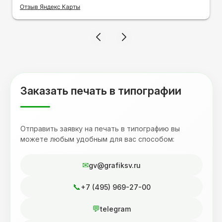
оперативно и ооочень красиво, даже не
Отзыв Яндекс Карты
ожидала, что принт будет объёмным,
смотрится 💥 Отдельное спасибо Евгении за
терпеливость, отвечала на все мои вопросы.
Буду обращаться к вам и рекмендовать
друзьям. Процветания вашей компании!
Заказать печать в типографии
Отправить заявку на печать в типографию вы
можете любым удобным для вас способом:
gv@grafiksv.ru
+7 (495) 969-27-00
telegram